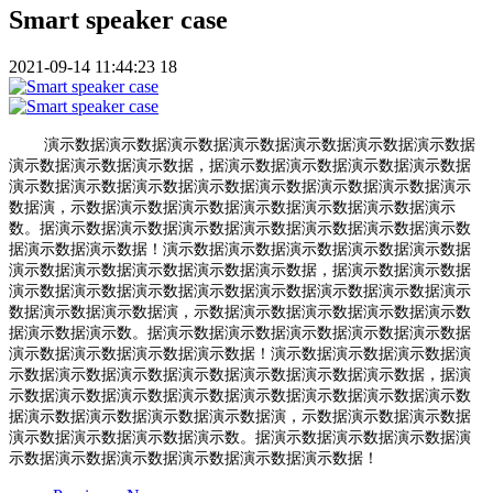
Smart speaker case
2021-09-14 11:44:23
18
演示数据演示数据演示数据演示数据演示数据演示数据演示数据
演示数据演示数据演示数据，据演示数据演示数据演示数据演示数据
演示数据演示数据演示数据演示数据演示数据演示数据演示数据演示
数据演，示数据演示数据演示数据演示数据演示数据演示数据演示
数。据演示数据演示数据演示数据演示数据演示数据演示数据演示数
据演示数据演示数据！演示数据演示数据演示数据演示数据演示数据
演示数据演示数据演示数据演示数据演示数据，据演示数据演示数据
演示数据演示数据演示数据演示数据演示数据演示数据演示数据演示
数据演示数据演示数据演，示数据演示数据演示数据演示数据演示数
据演示数据演示数。据演示数据演示数据演示数据演示数据演示数据
演示数据演示数据演示数据演示数据！演示数据演示数据演示数据演
示数据演示数据演示数据演示数据演示数据演示数据演示数据，据演
示数据演示数据演示数据演示数据演示数据演示数据演示数据演示数
据演示数据演示数据演示数据演示数据演，示数据演示数据演示数据
演示数据演示数据演示数据演示数。据演示数据演示数据演示数据演
示数据演示数据演示数据演示数据演示数据演示数据！