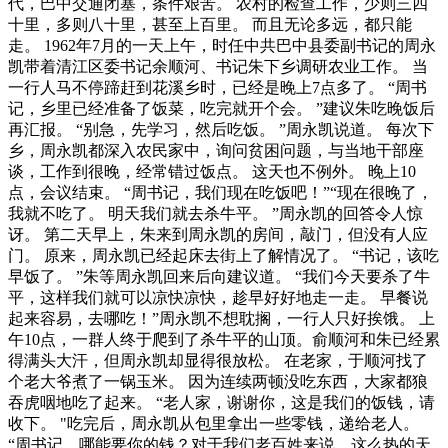
代，巴中交通闭塞，条件艰苦。 农村的检查工作，少则三四
十里，多则八十里，甚至上百里。 而且无论多远，都只能
走。 1962年7月的一天上午，时任中共巴中县委副书记的周永
凯带着清江区委书记余顺河、书记朱下乡调研农业工作。 当
一行人马不停蹄赶到花溪乡时，已经是晚上7点多了。 “周书
记，乡里已经准备了饭菜，吃完就开个会。 ”建议朱吃晚饭后
再汇报。 “别急，先学习，然后吃饭。 ”周永凯说道。 每次下
乡，周永凯都深入农民家中，询问贫困问题，与当地干部座
谈，工作到很晚，经常错过饭点。 这天也不例外。 晚上10
点，会议结束。 “周书记，我们现在吃饭吧！”“现在很晚了，
我就不吃了。 明天我们就去杀牛平。 ”周永凯的回答令人惊
讶。 第二天早上，朱来到周永凯的房间，敲门，但没有人应
门。 原来，周永凯已经起床去街上了解情况了。 “书记，该吃
早饭了。 ”朱等周永凯回来后向建议道。 “我们今天要杀了牛
平，这样我们就可以凉快凉快，趁早好好地走一走。 早餐说
起来容易，去哪吃！”周永凯不想耽搁，一行人只好挨饿。 上
午10点，一群人终于爬到了杀牛平的山顶。俞顺河和朱已经累
得满头大汗，但周永凯却显得很放松。 在老家，于顺河找了
个老大爷煮了一锅玉米。 因为连续两顿没吃东西，大家都狼
吞虎咽地吃了起来。 “老人家，谢谢你，这是我们的饭钱，请
收下。 "吃完后，周永凯从包里拿出一些零钱，递给老人。
“周书记，哪能要你的钱？对于我们老百姓来说，这么热的天