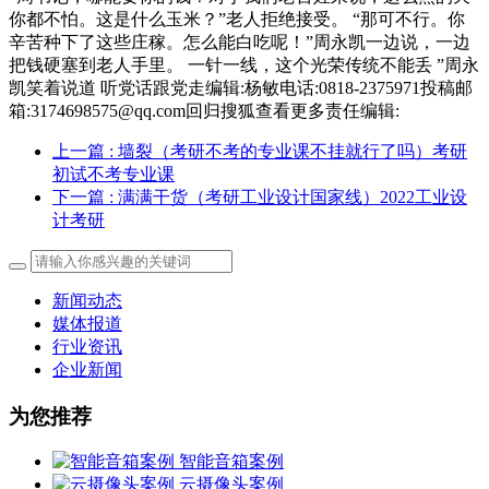
你都不怕。这是什么玉米？”老人拒绝接受。 “那可不行。你
辛苦种下了这些庄稼。怎么能白吃呢！”周永凯一边说，一边
把钱硬塞到老人手里。 一针一线，这个光荣传统不能丢 ”周永
凯笑着说道 听党话跟党走编辑:杨敏电话:0818-2375971投稿邮
箱:3174698575@qq.com回归搜狐查看更多责任编辑:
上一篇
: 墙裂（考研不考的专业课不挂就行了吗）考研
初试不考专业课
下一篇
: 满满干货（考研工业设计国家线）2022工业设
计考研
新闻动态
媒体报道
行业资讯
企业新闻
为您推荐
智能音箱案例
云摄像头案例