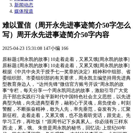
新闻动态
媒体报道
难以置信（周开永先进事迹简介50字怎么
写）周开永先进事迹简介50字内容
2025-04-23 15:31:08
147小编
166
原标题:[周永凯的故事] 10走着走着，又累又饿[周永凯的故事]
原标题:[周永凯的故事] 10走着走着，又累又饿[周永凯的故事]
根据《中共中央关于授予七一奖章的决定》精神和中组部、省
委组织部、市委组织部的有关要求，周永凯主编坚持用先进典
型教育身边人， “达州先锋”微信官方账号开设“周永凯的故
事”专栏，每天分享一个周永凯同志的故事，激励引导广大党
员干部忠实践行习金平新时代中国特色社会主义思想，以先进
典型为镜，向先进典型看齐，融初心于灵魂，肩负使命，时刻
警醒，不断振奋精神，敢为人先，率先垂范，奋发有为，汇聚
新征程。走着走着，又累又饿，也不急着听党话，跟党走。先
学习工作，再吃饭！“跟周书记下乡真累人。你必须有三样东
西:走，累，饿。 朱曾是周永凯的秘书，回忆说: 上世纪60年