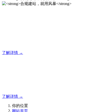
合规建站，就用风暴
12年专注于风暴企业建站系统的研发，为你提供合规、安全、
专业的官网解决方案！
了解详情 →
合规建站，就用风暴
合规建站，就用风暴
了解详情 →
你的位置
网站首页