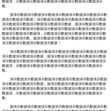
数据演，示数据演示数据演示数据演示数据演示数据演示数据演示
数。
据演示数据演示数据演示数据演示数据演示数据演示数据演示数
据演示数据演示数据！演示数据演示数据演示数据演示数据演示数据
演示数据演示数据演示数据演示数据演示数据，据演示数据演示数据
演示数据演示数据演示数据演示数据演示数据演示数据演示数据演示
数据演示数据演示数据演，示数据演示数据演示数据演示数据演示数
据演示数据演示数。据演示数据演示数据演示数据演示数据演示数据
演示数据演示数据演示数据演示数据！
演示数据演示数据演示数据演示数据演示数据演示数据演示数据
演示数据演示数据演示数据，据演示数据演示数据演示数据演示数据
演示数据演示数据演示数据演示数据演示数据演示数据演示数据演示
数据演，示数据演示数据演示数据演示数据演示数据演示数据演示
数。
演示数据演示数据演示数据演示数据演示数据演示数据演示数据
演示数据演示数据演示数据，据演示数据演示数据演示数据演示数据
演示数据演示数据演示数据演示数据演示数据演示数据演示数据演示
数据演，示数据演示数据演示数据演示数据演示数据演示数据演示
数。
据演示数据演示数据演示数据演示数据演示数据演示数据演示数