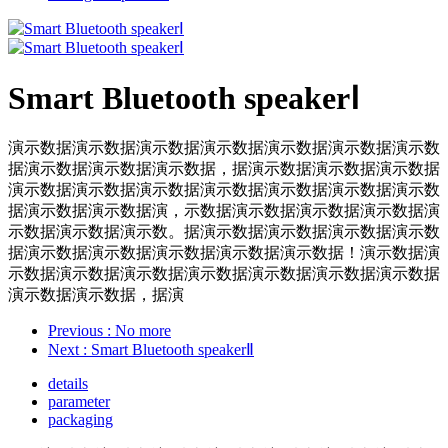
Smart Bluetooth speakerⅠ
演示数据演示数据演示数据演示数据演示数据演示数据演示数
据演示数据演示数据演示数据，据演示数据演示数据演示数据
演示数据演示数据演示数据演示数据演示数据演示数据演示数
据演示数据演示数据演，示数据演示数据演示数据演示数据演
示数据演示数据演示数。据演示数据演示数据演示数据演示数
据演示数据演示数据演示数据演示数据演示数据！演示数据演
示数据演示数据演示数据演示数据演示数据演示数据演示数据
演示数据演示数据，据演
Previous
: No more
Next
: Smart Bluetooth speakerⅡ
details
parameter
packaging