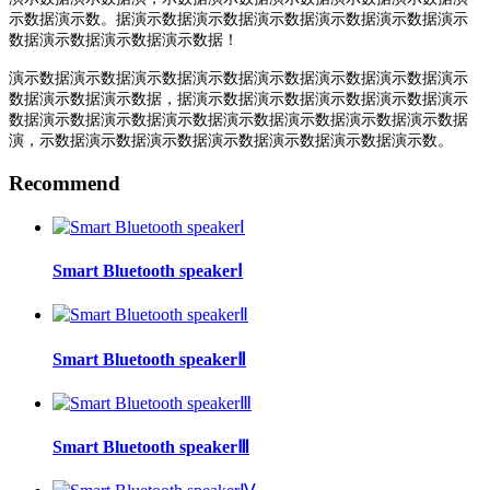
示数据演示数。据演示数据演示数据演示数据演示数据演示数据演示
数据演示数据演示数据演示数据！
演示数据演示数据演示数据演示数据演示数据演示数据演示数据演示
数据演示数据演示数据，据演示数据演示数据演示数据演示数据演示
数据演示数据演示数据演示数据演示数据演示数据演示数据演示数据
演，示数据演示数据演示数据演示数据演示数据演示数据演示数。
Recommend
Smart Bluetooth speakerⅠ
Smart Bluetooth speakerⅡ
Smart Bluetooth speakerⅢ