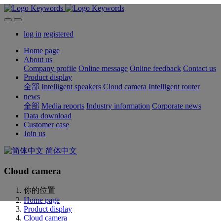
log in
registered
Home page
About us
Company profile
Online message
Online feedback
Contact us
Product display
全部
Intelligent speakers
Cloud camera
Intelligent router
news
全部
Media reports
Industry information
Corporate news
Data download
Customer case
Join us
简体中文
Cloud camera
你的位置
Home page
Product display
Cloud camera