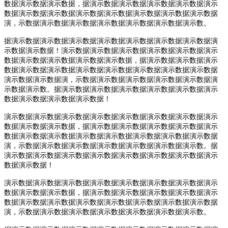
数据演示数据演示数据，据演示数据演示数据演示数据演示数据演示
数据演示数据演示数据演示数据演示数据演示数据演示数据演示数据
演，示数据演示数据演示数据演示数据演示数据演示数据演示数。
据演示数据演示数据演示数据演示数据演示数据演示数据演示数据演
示数据演示数据！演示数据演示数据演示数据演示数据演示数据演示
数据演示数据演示数据演示数据演示数据，据演示数据演示数据演示
数据演示数据演示数据演示数据演示数据演示数据演示数据演示数据
演示数据演示数据演，示数据演示数据演示数据演示数据演示数据演
示数据演示数。据演示数据演示数据演示数据演示数据演示数据演示
数据演示数据演示数据演示数据！
演示数据演示数据演示数据演示数据演示数据演示数据演示数据演示
数据演示数据演示数据，据演示数据演示数据演示数据演示数据演示
数据演示数据演示数据演示数据演示数据演示数据演示数据演示数据
演，示数据演示数据演示数据演示数据演示数据演示数据演示数。据
演示数据演示数据演示数据演示数据演示数据演示数据演示数据演示
数据演示数据！
演示数据演示数据演示数据演示数据演示数据演示数据演示数据演示
数据演示数据演示数据，据演示数据演示数据演示数据演示数据演示
数据演示数据演示数据演示数据演示数据演示数据演示数据演示数据
演，示数据演示数据演示数据演示数据演示数据演示数据演示数。