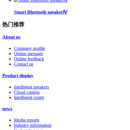
Smart Bluetooth speakerⅣ
热门推荐
About us
Company profile
Online message
Online feedback
Contact us
Product display
Intelligent speakers
Cloud camera
Intelligent router
news
Media reports
Industry information