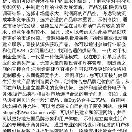
析，我们可以把握潜在客户的需求和偏好，了解竞争对手的优
势和劣势，并制定合理的业务发展策略。 产品选择:根据市场
调研结果，选择市场需求大、利润高的产品空。 考虑到物流
成本和竞争压力，选择合适的产品非常重要。 示例:例如，通
过市场研究发现，健康生活产品在目标市场中具有较高的需
求，但竞争相对较小。 因此，您可以考虑关注此类产品以获
得更好的市场份额。 货源和采购批发采购:与制造商或批发商
建立联系，直接从源头获取产品。 你可以通过参加行业展会
和使用B2B（如阿里巴巴）找到合适的供应商。 一代:对于初
创企业来说，一代是一种低风险模式。 仅在收到订单后从供
应商处购买产品，无需大量前期投资和库存管理。 制造商之
间的直接合作:与制造商建立直接合作可以获得更好的价格和
定制服务，从而提高竞争力。 示例:例如，您可以直接与健康
生活方式产品的制造商合作，定制符合您品牌定位的产品，从
而在市场上建立差异化的竞争优势。 选择和建设选择电子商
务:根据产品类型和目标市场选择合适的电子商务。 例如，亚
马逊和易贝适合一般消费品，而Etsy适合手工艺品。 自建网
站:如果条件允许，可以考虑建立自己的电子商务网站。 使用
Shopify和WooCommerce等，可以轻松建立和管理网站，并且
可以更好地把握品牌形象和用户体验。 示例:建立健康生活产
品的专属电子商务网站，通过专业的网站设计和优质的用户体
验吸引目标客户并提升品牌影响力。 物流安排物流合作:选择