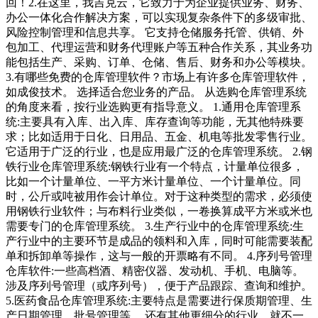
回！2.在这里，我吉克云，它致力于为企业提供业务、财务、
办公一体化合作解决方案，可以实现复杂条件下的多级审批、
风险控制管理和信息共享。 它支持仓储服务托管、供销、外
包加工、代理运营和财务代理账户等五种合作关系，其业务功
能包括生产、采购、订单、仓储、售后、财务和办公等模块。
3.有哪些免费的仓库管理软件？市场上有许多仓库管理软件，
如成俊技术。 选择适合您业务的产品。 从选购仓库管理系统
的角度来看，按行业选购更有指导意义。 1.通用仓库管理系
统:主要具有入库、出入库、库存查询等功能，无其他特殊要
求；比如适用于日化、日用品、五金、机电等批发零售行业。
它适用于广泛的行业，也是应用最广泛的仓库管理系统。 2.钢
铁行业仓库管理系统:钢铁行业有一个特点，计量单位很多，
比如一个计量单位、一平方米计量单位、一个计量单位。同
时，公斤或吨被用作会计单位。对于这种类型的需求，必须使
用钢铁行业软件；与布料行业类似，一卷换算成平方米或米也
需要专门的仓库管理系统。 3.生产行业中的仓库管理系统:生
产行业中的主要环节是成品的领料和入库，同时可能需要装配
单和拆卸单等操作，这与一般的开票略有不同。 4.序列号管理
仓库软件:一些高档酒、精密仪器、发动机、手机、电脑等。
涉及序列号管理（或序列号），便于产品跟踪、查询和维护。
5.医药食品仓库管理系统:主要特点是需要进行保质期管理、生
产日期管理、批号管理等。 还有其他更细分的行业，就不一