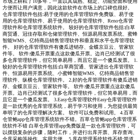
市场上耕耘了10多年，一直以其成熟、稳定、功能全面和使用
方便而让用户满意，因此这款软件在市场上的口碑也很好。
仓库管理软件包括:易于使用的仓库管理软件免费版、易于使
用的仓库管理软件、易于使用的仓库管理软件、Reno仓库管
理软件和仓库管理系统软件。 较好的仓库管理软件包括:白草
商贸通、冠佳存取和仓储管理软件、恒源易用发票系统、蜜蜂
智能WMS、亿特商品销售管理软件和垂直和水平仓库管理软
件。 好的仓库管理软件有傻瓜进销存、金蝶京豆云、管家软
件等。 软件:傻瓜开票重点这款傻瓜开票。边肖已经测试了很
多仓库管理软件，但它简单易用，而且它是一个傻瓜发票。 1.
较好的仓库管理软件包括:白草商贸通、管家进出仓库管理软
件、恒源易用开票系统、小蜜蜂智能WMS、亿特商品销售管
理软件、纵横仓库管理软件。 2.好的仓库管理软件有傻瓜进销
存、金蝶京豆云、管家软件等。 软件:傻瓜开票重点这款傻瓜
开票。边肖已经测试了很多仓库管理软件，但它简单易用，而
且它是一个傻瓜发票。 3.Easy仓库管理软件Easy仓库管理软件
是一款优秀的仓库管理系统，易于学习和使用，为您提供最简
单明了的仓库管理解决方案。 软件可以免费和试用。 4.百草
仓管鲍app仓库管理系统软件不错。百草仓管鲍app仓库管理系
统软件不错 白草仓库管理app免费版是一款仓库管理软件，可
以摆脱复杂的步骤，随时工作，并进行出库开票、库存查询、
仓库采购等操作，实用方便。 5.库存管理系统软件不错:简道