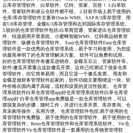
云库存管理软件、白草软件、亿特、管家、百胜！ 1.白草软
件、管家软件和凌云仓软件都不错。 2.目前市场上易于使用的
仓库/库存管理软件主要有Oracle WMS、SAP R/3库存管理、用
友U8库存管理、金蝶K/3库存管理和志邦国际库存管理系统。
3.较好的仓库管理软件包括:白草商贸通、管家进出仓库管理软
件、恒源易用开票系统、小蜜蜂智能WMS、亿特商品销售管
理软件、纵横仓库管理软件。 Easy仓库管理软件Easy仓库管
理软件是一款优秀的仓库管理系统，易于学习和使用，为您提
供最简单明了的仓库管理解决方案。 软件可以免费和试用。
好的仓库管理软件有傻瓜进销存、金蝶京豆云、管家软件等。
软件:傻瓜开票重点这款傻瓜开票。边肖已经测试了很多仓库
管理软件，但它简单易用，而且它是一个傻瓜发票。 用友和
金蝶是做财务管理软件起家的，软件功能主要围绕这一块。软
件价格在国内属于高端，流程和设置的灵活性较差。 仓库管
理系统软件白草仓库管理app好仓库管理系统软件白草仓库管
理app好 白草仓库管理app免费版是一款仓库管理软件，可以
摆脱复杂的步骤，随时工作，并进行出库开票、库存查询、仓
库采购等操作，实用方便。 仓库管理软件包括:易于使用的仓
库管理软件免费版、易于使用的仓库管理软件、易于使用的仓
库管理软件、Reno仓库管理软件和仓库管理系统软件。 Vic仓
库管理软件Vic仓库管理软件是一套通用的仓库物资管理软