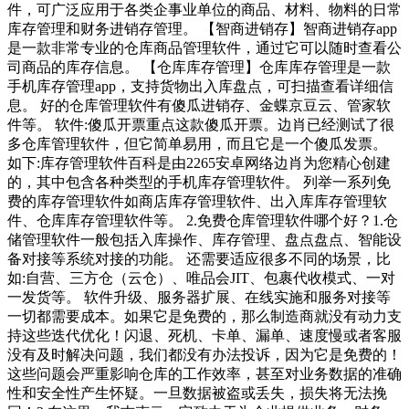
件，可广泛应用于各类企事业单位的商品、材料、物料的日常
库存管理和财务进销存管理。 【智商进销存】智商进销存app
是一款非常专业的仓库商品管理软件，通过它可以随时查看公
司商品的库存信息。 【仓库库存管理】仓库库存管理是一款
手机库存管理app，支持货物出入库盘点，可扫描查看详细信
息。 好的仓库管理软件有傻瓜进销存、金蝶京豆云、管家软
件等。 软件:傻瓜开票重点这款傻瓜开票。边肖已经测试了很
多仓库管理软件，但它简单易用，而且它是一个傻瓜发票。
如下:库存管理软件百科是由2265安卓网络边肖为您精心创建
的，其中包含各种类型的手机库存管理软件。 列举一系列免
费的库存管理软件如商店库存管理软件、出入库库存管理软
件、仓库库存管理软件等。 2.免费仓库管理软件哪个好？1.仓
储管理软件一般包括入库操作、库存管理、盘点盘点、智能设
备对接等系统对接的功能。 还需要适应很多不同的场景，比
如:自营、三方仓（云仓）、唯品会JIT、包裹代收模式、一对
一发货等。 软件升级、服务器扩展、在线实施和服务对接等
一切都需要成本。如果它是免费的，那么制造商就没有动力支
持这些迭代优化！闪退、死机、卡单、漏单、速度慢或者客服
没有及时解决问题，我们都没有办法投诉，因为它是免费的！
这些问题会严重影响仓库的工作效率，甚至对业务数据的准确
性和安全性产生怀疑。一旦数据被盗或丢失，损失将无法挽