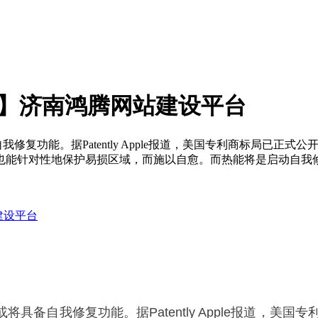
台】济南鸿腾网站建设平台
我修复功能。据Patently Apple报道，美国专利商标局已
也能针对性地保护易损区域，而施以自愈。而热能将是启动自
建设平台
或将具备自我修复功能。据Patently Apple报道，