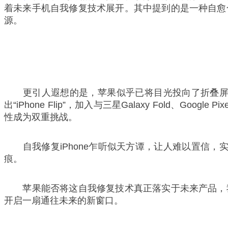
着未来手机自我修复技术展开。其中提到的是一种自愈
源。
更引人遐想的是，苹果似乎已将目光投向了折叠屏的未
出“iPhone Flip”，加入与三星Galaxy Fold
性成为双重挑战。
自我修复iPhone乍听似天方谭，让人难以置信，实则
痕。
苹果能否将这自我修复技术真正落实于未来产品，我
开启一扇通往未来的新窗口。