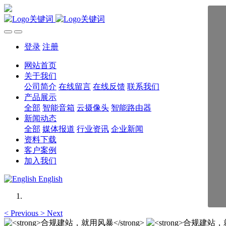
登录
注册
网站首页
关于我们
公司简介
在线留言
在线反馈
联系我们
产品展示
全部
智能音箱
云摄像头
智能路由器
新闻动态
全部
媒体报道
行业资讯
企业新闻
资料下载
客户案例
加入我们
English
<
Previous
>
Next