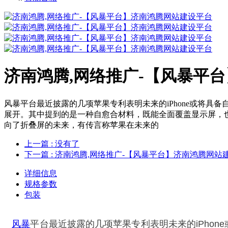
济南鸿腾,网络推广-【风暴平
风暴平台最近披露的几项苹果专利表明未来的iPhone或将具备自
展开。其中提到的是一种自愈合材料，既能全面覆盖显示屏，
向了折叠屏的未来，有传言称苹果在未来的
上一篇
: 没有了
下一篇
: 济南鸿腾,网络推广-【风暴平台】济南鸿腾网站
详细信息
规格参数
包装
风暴
平台最近披露的几项苹果专利表明未来的iPhone