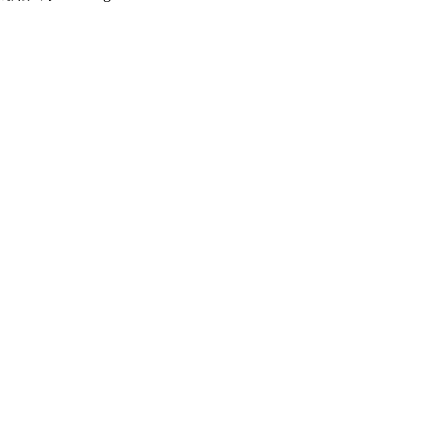
专业的官网解决方案！