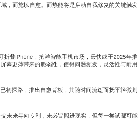
区域，而施以自愈。而热能将是启动自我修复的关键触发
Phone，抢滩智能手机市场，最快或于2025年推
年迭代进化，但因屏幕更薄带来的脆弱性，使得问题频发，灵活性与耐用
手机上已初探路，推出自愈背板，其随时间流逝而抚平轻微划
交未来导向专利，未必皆照进现实，但每一尝试都可能